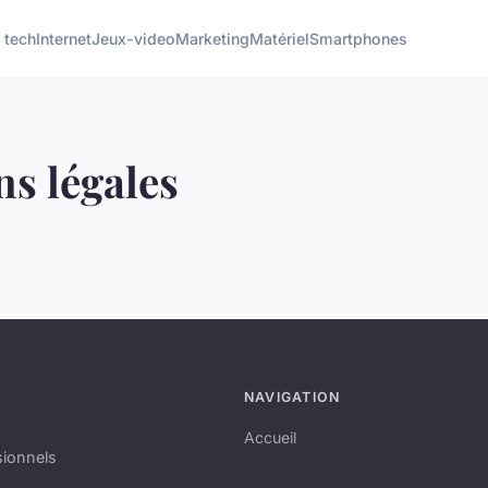
 tech
Internet
Jeux-video
Marketing
Matériel
Smartphones
s légales
NAVIGATION
Accueil
sionnels