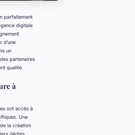
on parfaitement
agence digitale
agnement
r d’une
ans un
des partenaires
nt qualité.
ure à
es ont accès à
ifiques. Une
de la création
iers dédiés.