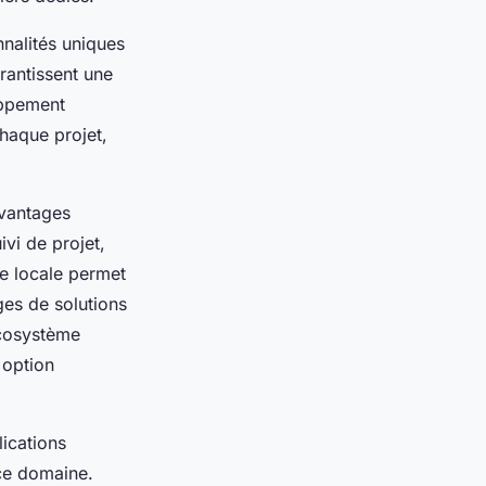
nalités uniques
rantissent une
oppement
chaque projet,
avantages
ivi de projet,
se locale permet
ges de solutions
écosystème
 option
lications
ce domaine.