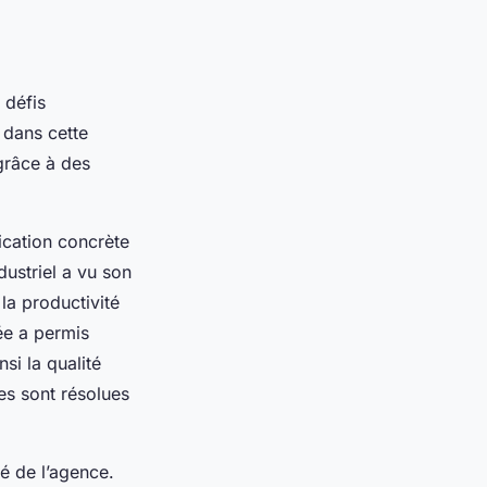
 défis
e dans cette
grâce à des
ication concrète
ustriel a vu son
la productivité
ée a permis
si la qualité
es sont résolues
té de l’agence.