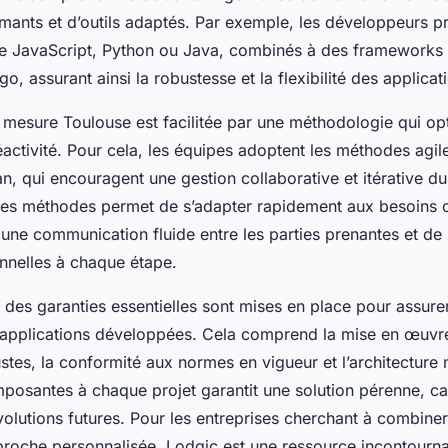
ants et d’outils adaptés. Par exemple, les développeurs pr
JavaScript, Python ou Java, combinés à des frameworks t
o, assurant ainsi la robustesse et la flexibilité des applicat
r mesure Toulouse est facilitée par une méthodologie qui opt
 réactivité. Pour cela, les équipes adoptent les méthodes ag
 qui encouragent une gestion collaborative et itérative du 
e ces méthodes permet de s’adapter rapidement aux besoins
r une communication fluide entre les parties prenantes et de 
onnelles à chaque étape.
es garanties essentielles sont mises en place pour assurer 
es applications développées. Cela comprend la mise en œuvr
stes, la conformité aux normes en vigueur et l’architecture 
mposantes à chaque projet garantit une solution pérenne, c
olutions futures. Pour les entreprises cherchant à combiner
proche personnalisée, Lodgic est une ressource incontourn