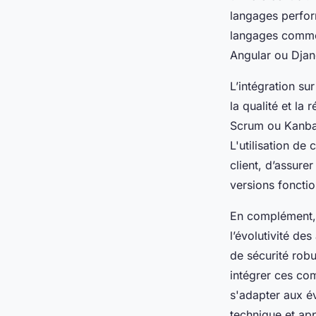
langages perform
langages comme 
Angular ou Djang
L’intégration su
la qualité et la
Scrum ou Kanban,
L'utilisation d
client, d’assure
versions foncti
En complément, d
l’évolutivité d
de sécurité robu
intégrer ces co
s'adapter aux év
technique et ap