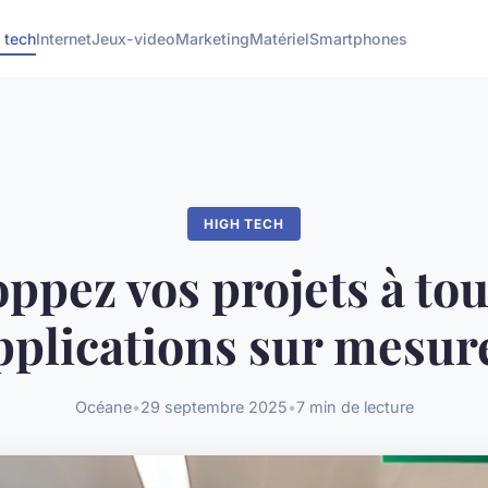
 tech
Internet
Jeux-video
Marketing
Matériel
Smartphones
HIGH TECH
ppez vos projets à tou
pplications sur mesure
Océane
•
29 septembre 2025
•
7 min de lecture