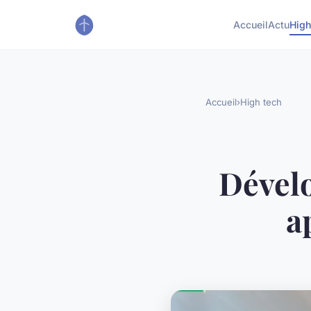
Accueil
Actu
High
Accueil
›
High tech
Dévelo
a