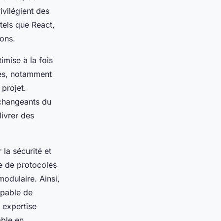
ivilégient des
els que React,
ions.
imise à la fois
iles, notamment
projet.
 changeants du
livrer des
la sécurité et
e de protocoles
modulaire. Ainsi,
apable de
 expertise
able en