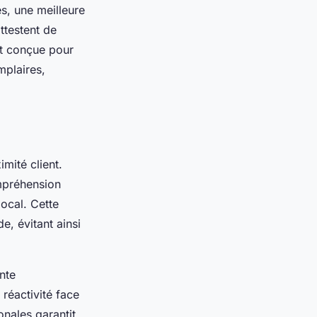
es, une meilleure
ttestent de
st conçue pour
mplaires,
imité client.
ompréhension
ocal. Cette
e, évitant ainsi
nte
réactivité face
onales garantit