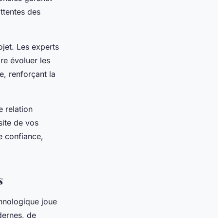
ttentes des
jet. Les experts
ire évoluer les
e, renforçant la
 relation
site de vos
e confiance,
s
hnologique joue
dernes, de